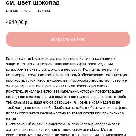
см, цвет шоколад
колпак шоколад посветка
4940,00
р.
Заказать сейчас
Колпак на столб отлично завершит внешний вид ограждений и
защитит столбы от воздействия внешних факторов. Изделия
размером 38,5х38,5 см, шоколадного цвета. Колпак выполнен из
полимерно-песчаного композита, который обеспечивает его высокую
прочность, устойчивость к коррозии и морозостойкость, что позволяет
эксплуатировать его в различных климатических условиях.
Конструкция колпака включает капельник, который предотвращает
попадание осадков, влаги и намерзание льда на поверхность столба,
тем самым защищая его от разрушения. Ровные края изделия не
требуют дополнительной обработки, такой как обрезка или шлифовка.
Колпак отличается бесшумностью во время дождя или при сильном
ветре.
Эксклюзивный дизайн с акцентом на юбку колпака, обеспечивает
эстетичный внешний вид при взгляде снизу или сбоку. Может
использоваться для установки элементов освещения, запирающих и